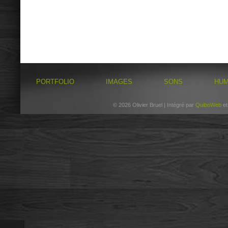
PORTFOLIO
IMAGES
SONS
HU
© 2026 Olivier Bruel | Intégré par
QuiboWeb
e