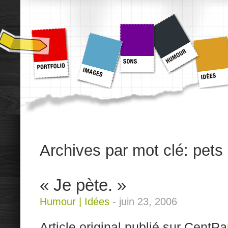
Archives par mot clé:
pets
« Je pète. »
Humour
|
Idées
-
juin 23, 2006
Article original publié sur CentPa