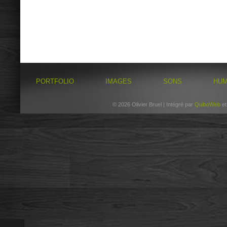
PORTFOLIO
IMAGES
SONS
HU
© 2026 Olivier Bruel | Intégré par
QuiboWeb
e