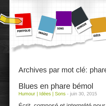
Archives par mot clé:
phar
Blues en phare bémol
Humour
|
Idées
|
Sons
-
juin 30, 2015
Écrit, composé et interprété pou