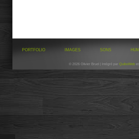
PORTFOLIO
IMAGES
SONS
HU
© 2026 Olivier Bruel | Intégré par
QuiboWeb
e