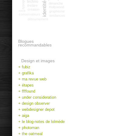
typographie
techno
dimanche
théâtre
Hollywood
création
rock
graphisme
conservateurs
tendances
détournement
Blogues
recommandables
Design et images
+ fubiz
+ grafika
+ ma revue web
+ étapes
+ ffffound
+ under consideration
+ design observer
+ webdesigner depot
+ aiga
+ le blog-notes de lolmède
+ photoman
+ the oatmeal