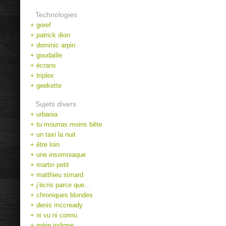
Technologies
+ goref
+ patrick dion
+ dominic arpin
+ goudaille
+ écrans
+ triplex
+ geekette
Sujets divers
+ urbania
+ tu mourras moins bête
+ un taxi la nuit
+ être loin
+ une insomniaque
+ martin petit
+ matthieu simard
+ j’écris parce que…
+ chroniques blondes
+ denis mccready
+ ni vu ni connu
+ mère indigne