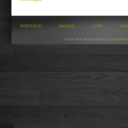
PORTFOLIO
IMAGES
SONS
HU
© 2026 Olivier Bruel | Intégré par
QuiboWeb
e