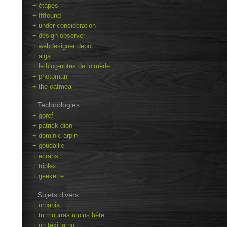
+ étapes
+ ffffound
+ under consideration
+ design observer
+ webdesigner depot
+ aiga
+ le blog-notes de lolmède
+ photoman
+ the oatmeal
Technologies
+ goref
+ patrick dion
+ dominic arpin
+ goudaille
+ écrans
+ triplex
+ geekette
Sujets divers
+ urbania
+ tu mourras moins bête
+ un taxi la nuit