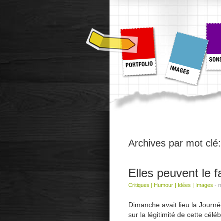
Archives par mot clé
Elles peuvent le fa
Critiques
|
Humour
|
Idées
|
Images
-
m
Dimanche avait lieu la Journé
sur la légitimité de cette cél