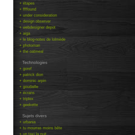
+ étapes
+ ffffound
+ under consideration
+ design observer
+ webdesigner depot
+ aiga
+ le blog-notes de lolmède
+ photoman
+ the oatmeal
Technologies
+ goref
+ patrick dion
+ dominic arpin
+ goudaille
+ écrans
+ triplex
+ geekette
Sujets divers
+ urbania
+ tu mourras moins bête
+ un taxi la nuit