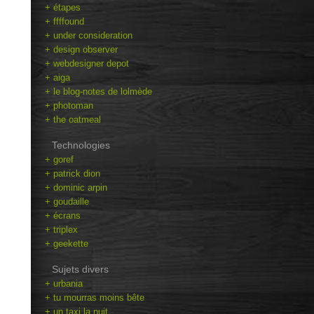
+ étapes
+ ffffound
+ under consideration
+ design observer
+ webdesigner depot
+ aiga
+ le blog-notes de lolmède
+ photoman
+ the oatmeal
Technologies
+ goref
+ patrick dion
+ dominic arpin
+ goudaille
+ écrans
+ triplex
+ geekette
Sujets divers
+ urbania
+ tu mourras moins bête
+ un taxi la nuit