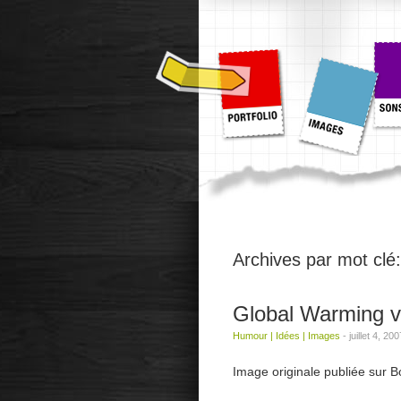
Archives par mot clé
Global Warming v
Humour
|
Idées
|
Images
-
juillet 4, 200
Image originale publiée sur Bo