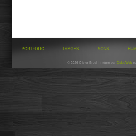
PORTFOLIO
IMAGES
SONS
HU
© 2026 Olivier Bruel | Intégré par
QuiboWeb
e