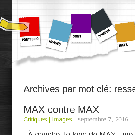
Archives par mot clé:
ress
MAX contre MAX
Critiques
|
Images
-
septembre 7, 2016
À gauche, le logo de MAX, une c