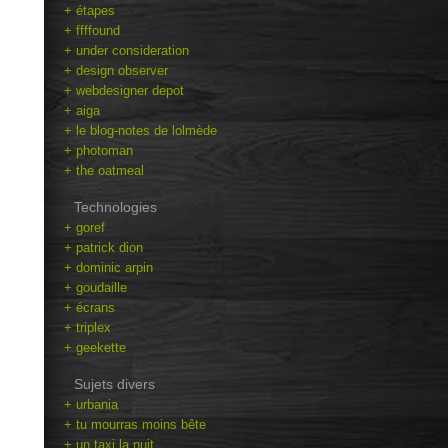
+ étapes
+ ffffound
+ under consideration
+ design observer
+ webdesigner depot
+ aiga
+ le blog-notes de lolmède
+ photoman
+ the oatmeal
Technologies
+ goref
+ patrick dion
+ dominic arpin
+ goudaille
+ écrans
+ triplex
+ geekette
Sujets divers
+ urbania
+ tu mourras moins bête
+ un taxi la nuit