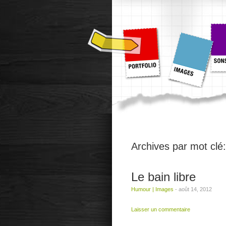
Archives par mot clé
Le bain libre
Humour
|
Images
-
août 14, 2012
Laisser un commentaire