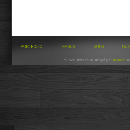
PORTFOLIO
IMAGES
SONS
HU
© 2026 Olivier Bruel | Intégré par
QuiboWeb
e