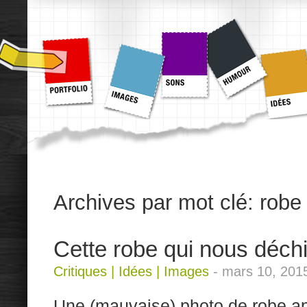
Archives par mot clé:
robe
Cette robe qui nous déch
Critiques
|
Idées
|
Images
-
mars 10, 201
Une (mauvaise) photo de robe ap