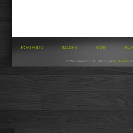
PORTFOLIO
IMAGES
SONS
HU
© 2026 Olivier Bruel | Intégré par
QuiboWeb
e