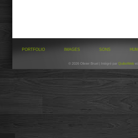
PORTFOLIO
IMAGES
SONS
HU
© 2026 Olivier Bruel | Intégré par
QuiboWeb
e