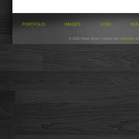
PORTFOLIO
IMAGES
SONS
HU
© 2026 Olivier Bruel | Intégré par
QuiboWeb
e