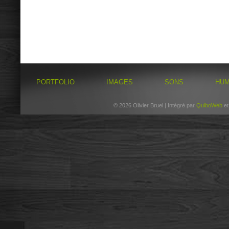
PORTFOLIO
IMAGES
SONS
HU
© 2026 Olivier Bruel | Intégré par
QuiboWeb
e