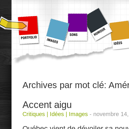
Archives par mot clé:
Amér
Accent aigu
Critiques
|
Idées
|
Images
-
novembre 14,
Québec vient de dévoiler sa nou