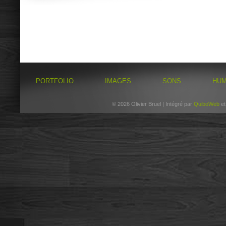
PORTFOLIO
IMAGES
SONS
HU
© 2026 Olivier Bruel | Intégré par
QuiboWeb
e