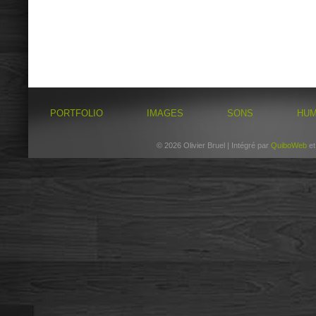
PORTFOLIO
IMAGES
SONS
HU
© 2026 Olivier Bruel | Intégré par
QuiboWeb
e