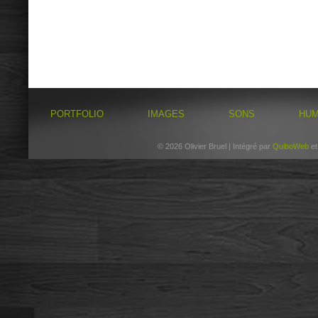
PORTFOLIO
IMAGES
SONS
HU
© 2026 Olivier Bruel | Intégré par
QuiboWeb
e