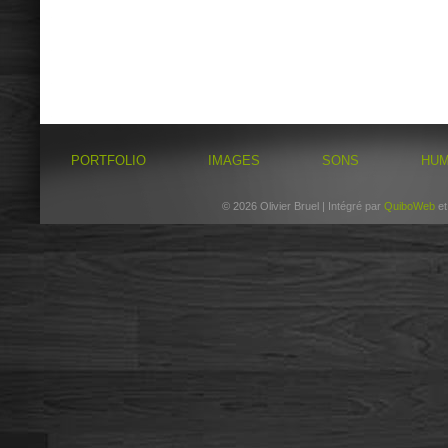
PORTFOLIO
IMAGES
SONS
HU
© 2026 Olivier Bruel | Intégré par
QuiboWeb
e