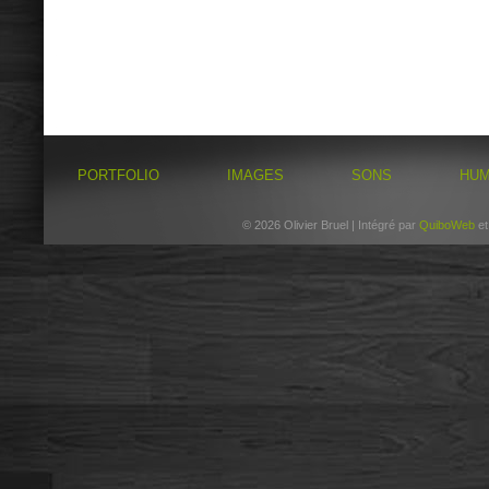
PORTFOLIO
IMAGES
SONS
HU
© 2026 Olivier Bruel | Intégré par
QuiboWeb
e