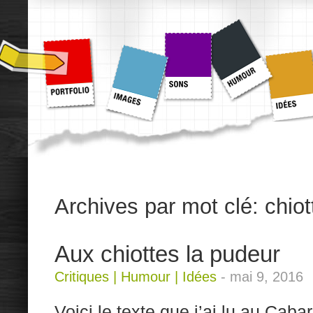
Archives par mot clé:
chiot
Aux chiottes la pudeur
Critiques
|
Humour
|
Idées
-
mai 9, 2016
Voici le texte que j’ai lu au Caba