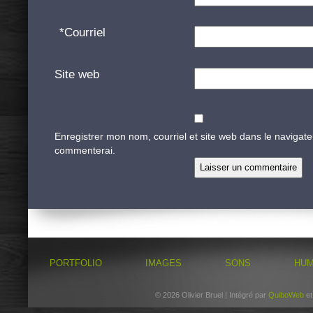
*
Courriel
Site web
Enregistrer mon nom, courriel et site web dans le navigate
commenterai.
PORTFOLIO
IMAGES
SONS
HU
© 2026 Olivier Bruel | Intégré par
QuiboWeb
e