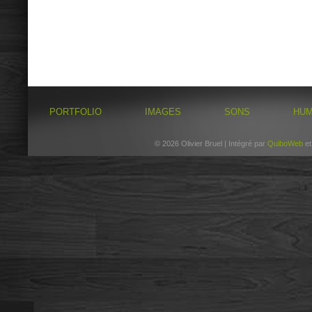
PORTFOLIO
IMAGES
SONS
HU
© 2026 Olivier Bruel | Intégré par
QuiboWeb
e