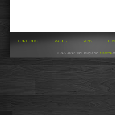
PORTFOLIO
IMAGES
SONS
HU
© 2026 Olivier Bruel | Intégré par
QuiboWeb
e