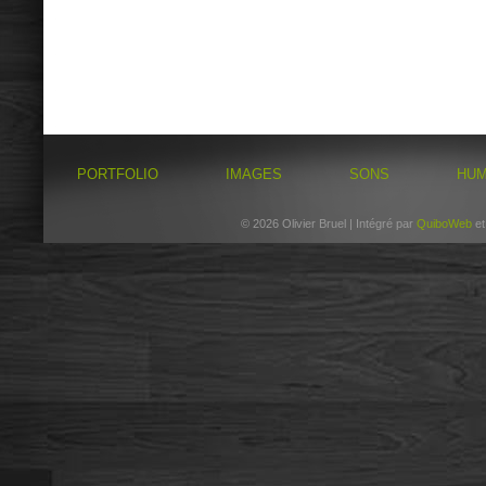
PORTFOLIO
IMAGES
SONS
HU
© 2026 Olivier Bruel | Intégré par
QuiboWeb
e