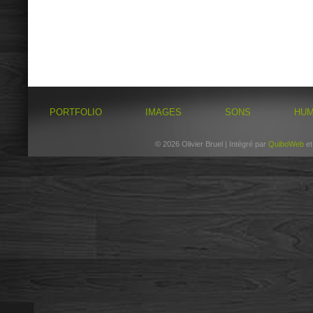
PORTFOLIO
IMAGES
SONS
HU
© 2026 Olivier Bruel | Intégré par
QuiboWeb
e