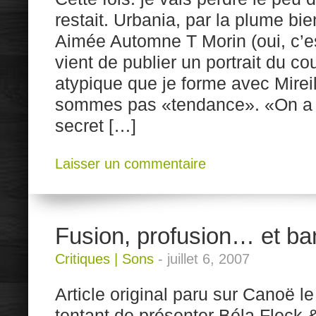
restait. Urbania, par la plume bi
Aimée Automne T Morin (oui, c’e
vient de publier un portrait du 
atypique que je forme avec Mirei
sommes pas «tendance». «On a t
secret […]
Laisser un commentaire
Fusion, profusion… et ba
Critiques
|
Sons
-
juillet 6, 2007
Article original paru sur Canoë le 6
tentant de présenter Béla Fleck 