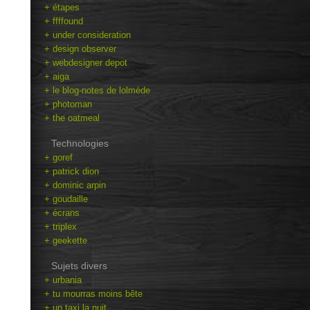
+ étapes
+ ffffound
+ under consideration
+ design observer
+ webdesigner depot
+ aiga
+ le blog-notes de lolmède
+ photoman
+ the oatmeal
Technologies
+ goref
+ patrick dion
+ dominic arpin
+ goudaille
+ écrans
+ triplex
+ geekette
Sujets divers
+ urbania
+ tu mourras moins bête
+ un taxi la nuit