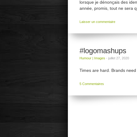
lorsque je dénonçais des ide
année, promis, tout ne sera 
Laisser un commentaire
#logomashups
Humour
|
Images
-
juillet 27, 2020
Times are hard. Brands need 
5 Commentaires