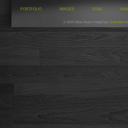
PORTFOLIO
IMAGES
SONS
HU
© 2026 Olivier Bruel | Intégré par
QuiboWeb
e