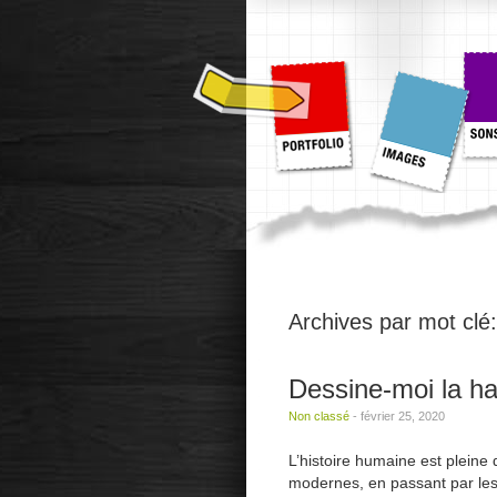
Archives par mot clé
Dessine-moi la hai
Non classé
-
février 25, 2020
L’histoire humaine est plein
modernes, en passant par les