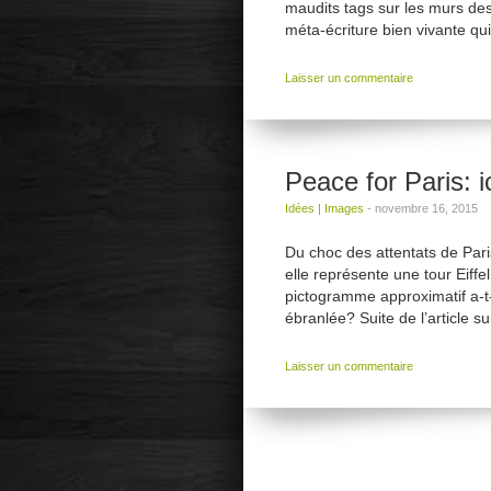
maudits tags sur les murs des
méta-écriture bien vivante qu
Laisser un commentaire
Peace for Paris: 
Idées
|
Images
-
novembre 16, 2015
Du choc des attentats de Pari
elle représente une tour Eiff
pictogramme approximatif a-t-
ébranlée? Suite de l’article s
Laisser un commentaire