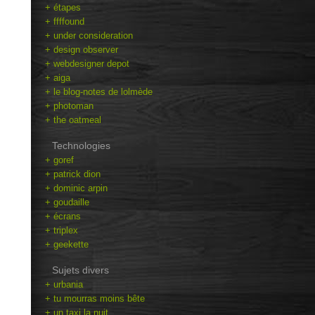
+ étapes
+ ffffound
+ under consideration
+ design observer
+ webdesigner depot
+ aiga
+ le blog-notes de lolmède
+ photoman
+ the oatmeal
Technologies
+ goref
+ patrick dion
+ dominic arpin
+ goudaille
+ écrans
+ triplex
+ geekette
Sujets divers
+ urbania
+ tu mourras moins bête
+ un taxi la nuit