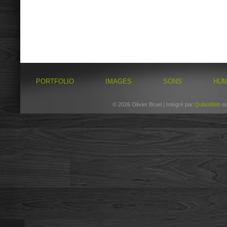
PORTFOLIO
IMAGES
SONS
HU
© 2026 Olivier Bruel | Intégré par
QuiboWeb
e