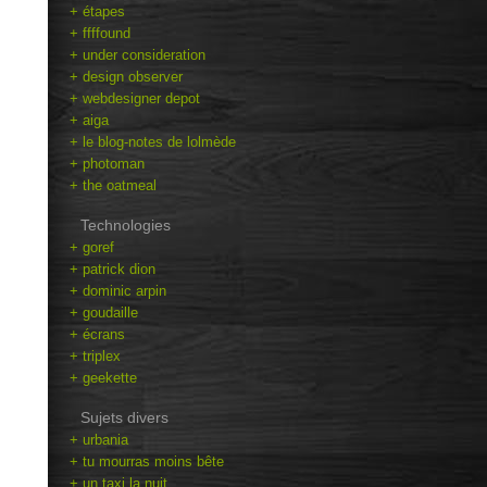
+ étapes
+ ffffound
+ under consideration
+ design observer
+ webdesigner depot
+ aiga
+ le blog-notes de lolmède
+ photoman
+ the oatmeal
Technologies
+ goref
+ patrick dion
+ dominic arpin
+ goudaille
+ écrans
+ triplex
+ geekette
Sujets divers
+ urbania
+ tu mourras moins bête
+ un taxi la nuit