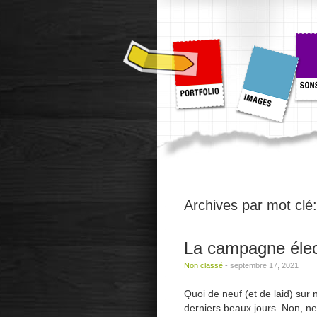
Archives par mot clé
La campagne élect
Non classé
-
septembre 17, 2021
Quoi de neuf (et de laid) sur
derniers beaux jours. Non, ne