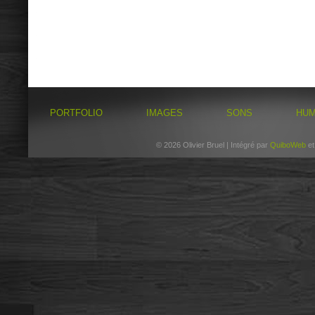
PORTFOLIO
IMAGES
SONS
HU
© 2026 Olivier Bruel | Intégré par
QuiboWeb
e