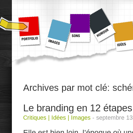
Archives par mot clé:
sch
Le branding en 12 étapes d
Critiques
|
Idées
|
Images
-
septembre 13
Elle est bien loin, l’époque où un