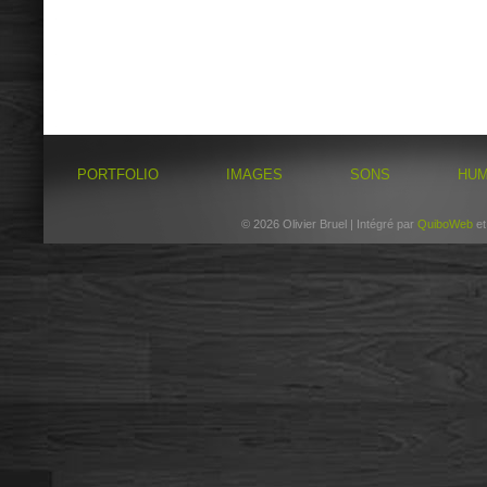
PORTFOLIO
IMAGES
SONS
HU
© 2026 Olivier Bruel | Intégré par
QuiboWeb
e