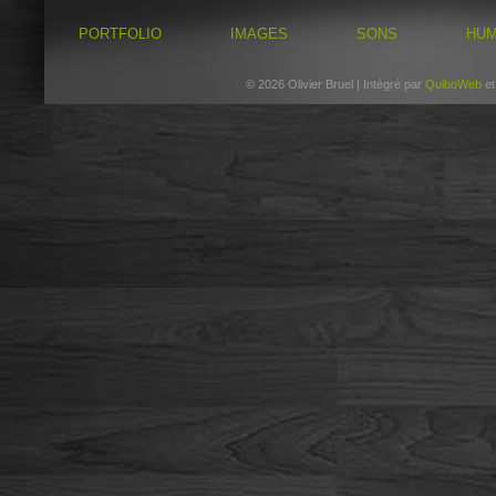
PORTFOLIO
IMAGES
SONS
HU
© 2026 Olivier Bruel | Intégré par
QuiboWeb
e