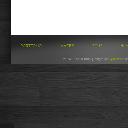
PORTFOLIO
IMAGES
SONS
HU
© 2026 Olivier Bruel | Intégré par
QuiboWeb
e