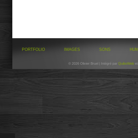
PORTFOLIO
IMAGES
SONS
HU
© 2026 Olivier Bruel | Intégré par
QuiboWeb
e