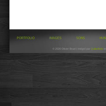
PORTFOLIO
IMAGES
SONS
HU
© 2026 Olivier Bruel | Intégré par
QuiboWeb
e