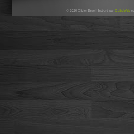
© 2026 Olivier Bruel | Intégré par
QuiboWeb
e