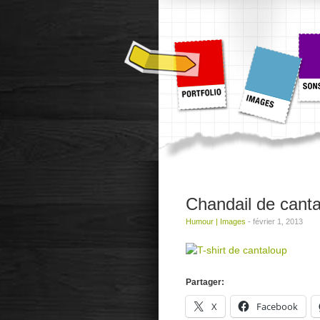
Chandail de cant
Humour
|
Images
-
février 1, 2013
Partager:
X
Facebook