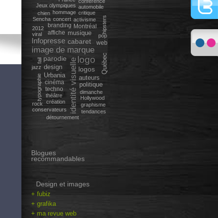
conférence
Jeux olympiques
automobile
hommage
critique
chien
hipsters
Sencha
concert
activisme
branding
Montréal
2012
affiche
musique
viral
pop
Infopresse
cabaret
web
image de marque
Québec
parodie
logo
fail
identité visuelle
design
jazz
logos
Urbania
typographie
auteurs
cinéma
politique
techno
dimanche
théâtre
Hollywood
création
rock
graphisme
conservateurs
tendances
détournement
Blogues
recommandables
Design et images
+ fubiz
+ grafika
+ ma revue web