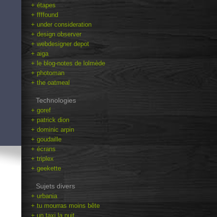
+ étapes
+ ffffound
+ under consideration
+ design observer
+ webdesigner depot
+ aiga
+ le blog-notes de lolmède
+ photoman
+ the oatmeal
Technologies
+ goref
+ patrick dion
+ dominic arpin
+ goudaille
+ écrans
+ triplex
+ geekette
Sujets divers
+ urbania
+ tu mourras moins bête
+ un taxi la nuit