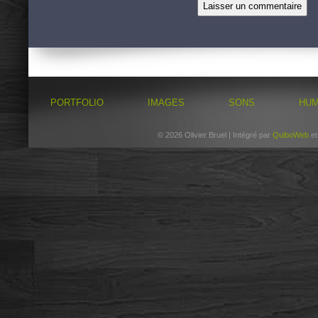
PORTFOLIO
IMAGES
SONS
HU
© 2026 Olivier Bruel | Intégré par
QuiboWeb
e