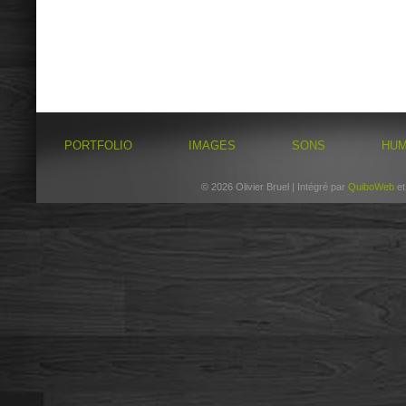
PORTFOLIO
IMAGES
SONS
HU
© 2026 Olivier Bruel | Intégré par
QuiboWeb
e