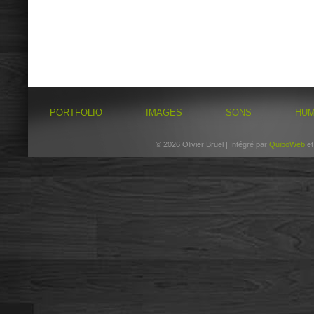
PORTFOLIO
IMAGES
SONS
HU
© 2026 Olivier Bruel | Intégré par
QuiboWeb
e