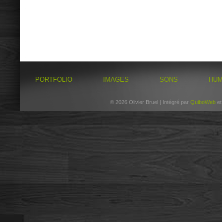
PORTFOLIO
IMAGES
SONS
HU
© 2026 Olivier Bruel | Intégré par
QuiboWeb
e