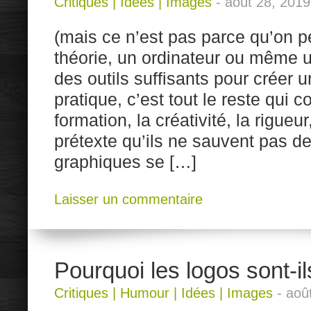
Critiques
|
Idées
|
Images
-
août 28, 2019
(mais ce n’est pas parce qu’on p
théorie, un ordinateur ou même 
des outils suffisants pour créer u
pratique, c’est tout le reste qui 
formation, la créativité, la rigueu
prétexte qu’ils ne sauvent pas de
graphiques se […]
Laisser un commentaire
Pourquoi les logos sont-il
Critiques
|
Humour
|
Idées
|
Images
-
aoû