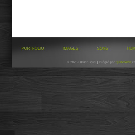
PORTFOLIO
IMAGES
SONS
HU
© 2026 Olivier Bruel | Intégré par
QuiboWeb
e