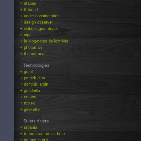
+ étapes
+ ffffound
+ under consideration
+ design observer
+ webdesigner depot
+ aiga
+ le blog-notes de lolmède
+ photoman
+ the oatmeal
Technologies
+ goref
+ patrick dion
+ dominic arpin
+ goudaille
+ écrans
+ triplex
+ geekette
Sujets divers
+ urbania
+ tu mourras moins bête
+ un taxi la nuit