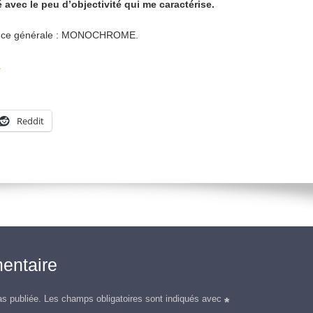
é avec le peu d’objectivité qui me caractérise.
dance générale : MONOCHROME.
a
Reddit
entaire
as publiée.
Les champs obligatoires sont indiqués avec
*