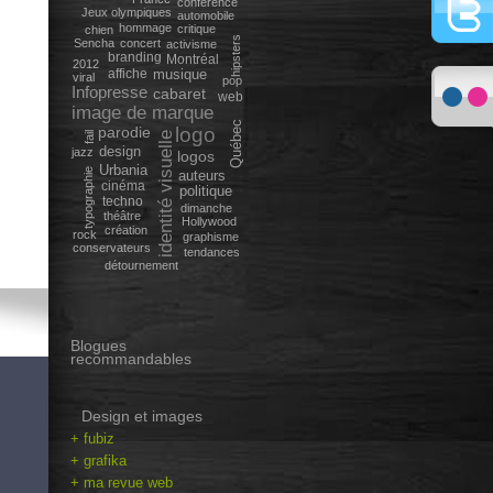
conférence
Jeux olympiques
automobile
hommage
critique
chien
hipsters
Sencha
concert
activisme
branding
Montréal
2012
affiche
musique
viral
pop
Infopresse
cabaret
web
image de marque
Québec
parodie
logo
fail
identité visuelle
design
jazz
logos
Urbania
typographie
auteurs
cinéma
politique
techno
dimanche
théâtre
Hollywood
création
rock
graphisme
conservateurs
tendances
détournement
Blogues
recommandables
Design et images
+ fubiz
+ grafika
+ ma revue web