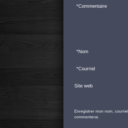
*
Commentaire
*
Nom
*
Courriel
Site web
Enregistrer mon nom, courriel
commenterai.