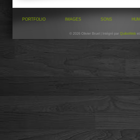
PORTFOLIO
IMAGES
SONS
HU
© 2026 Olivier Bruel | Intégré par
QuiboWeb
e