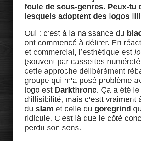
foule de sous-genres. Peux-tu 
lesquels adoptent des logos ill
Oui : c’est à la naissance du
bla
ont commencé à délirer. En réact
et commercial, l’esthétique est
lo
(souvent par cassettes numérotée
cette approche délibérément réba
groupe qui m’a posé problème avec
logo est
Darkthrone
. Ça a été l
d’illisibilité, mais c’estt vraimen
du
slam
et celle du
goregrind
qu
ridicule. C’est là que le côté co
perdu son sens.